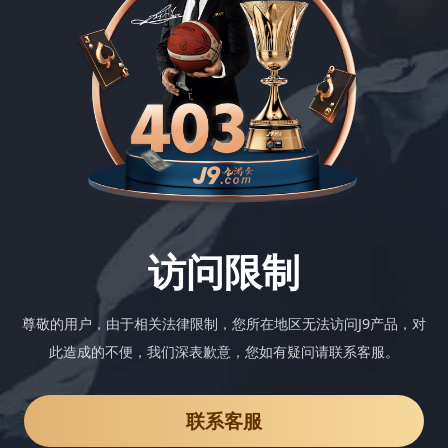
访问限制
尊敬的用户，由于相关法律限制，您所在地区无法访问J9产品，对
此造成的不便，我们深表歉意，您如有疑问请联系客服。
联系客服